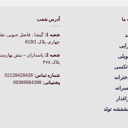
دارای
انواع
مختلفی
ما
آدرس شعب
می
باشد.
د
شعبه 1:
گيشا ، فاضل جنوبی ،تق
گزینه
چهارم، پلاک 619/1
ها
رایی
ممکن
شعبه 2:
پاسداران – نبش بهارستا
است
ویلی
در
پلاک ۴۷۸
اتکسی
صفحه
شماره تماس:
02128428428
محصول
خترانه
انتخاب
پشتیبانی:
09389984398
سرانه
شوند
غدار
شفشه تولد