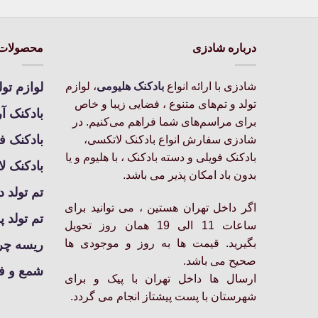
درباره شادزی
محصولات 
شادزی با ارائه انواع
بادکنک‌ هلیومی
، لوازم
لوازم تول
تولد و تم‌های متنوع ، فضایی زیبا و خاص
بادکنک آ
برای مراسم‌های شما فراهم می‌کنیم. در
بادکنک ف
شادزی سفارش انواع بادکنک لاتکسی،
بادکنک فویلی و دسته بادکنک ، با هلیوم و یا
بادکنک ل
بدون باد امکان پذیر می باشد.
تم تولد د
اگر داخل تهران هستین ، می توانید برای
تم تولد پ
ساعات 11 الی 19 همان روز تحویل
بگیرید. قیمت ها به روز و موجودی ها
ریسه چرا
صحیح می باشد.
شمع و ف
ارسال ها داخل تهران با پیک و برای
شهرستان با پست پیشتاز انجام می گردد.