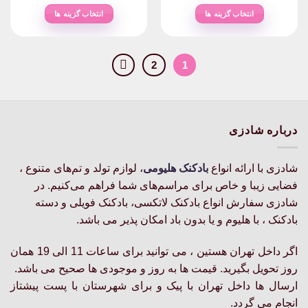
range:
range:
انتخاب گزینه ها
انتخاب گزینه ها
۱۸۰,۰۰۰تومان
۲۰۰,۰۰۰ت
این
این
through
through
محصول
محصول
۱,۷۷۰,۰۰۰تومان
۷۷۰,۰۰۰تومان
دارای
دارای
2
1
انواع
انواع
مختلفی
مختلفی
می
می
باشد.
باشد.
درباره شادزی
گزینه
گزینه
ها
ها
ممکن
ممکن
شادزی با ارائه انواع
بادکنک‌ هلیومی
، لوازم تولد و تم‌های متنوع ،
است
است
فضایی زیبا و خاص برای مراسم‌های شما فراهم می‌کنیم. در
در
در
شادزی سفارش انواع بادکنک لاتکسی، بادکنک فویلی و دسته
صفحه
صفحه
محصول
محصول
بادکنک ، با هلیوم و یا بدون باد امکان پذیر می باشد.
انتخاب
انتخاب
شوند
شوند
اگر داخل تهران هستین ، می توانید برای ساعات 11 الی 19 همان
روز تحویل بگیرید. قیمت ها به روز و موجودی ها صحیح می باشد.
ارسال ها داخل تهران با پیک و برای شهرستان با پست پیشتاز
انجام می گردد.