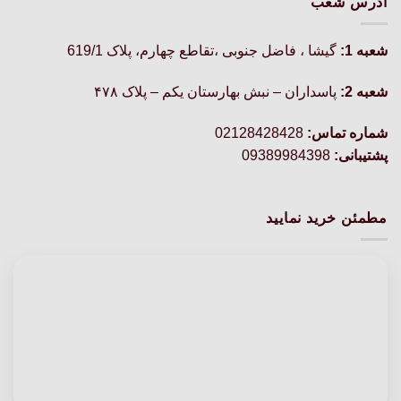
آدرس شعب
شعبه 1:
گيشا ، فاضل جنوبی ،تقاطع چهارم، پلاک 619/1
شعبه 2:
پاسداران – نبش بهارستان یکم – پلاک ۴۷۸
شماره تماس:
02128428428
پشتیبانی:
09389984398
مطمئن خرید نمایید